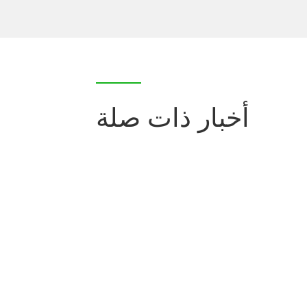
ترقية المعدات. تمت إضافة مركز تصنيع كبير جدي...
حواجز الجودة
أخبار ذات صلة