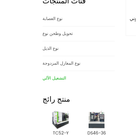
فئات المنتجات
وني
نوع العصابة
تحويل وطحن نوع
نوع الذيل
نوع المغازل المزدوجة
التشغيل الآلي
منتج رائج
TC52-Y
DS46-36