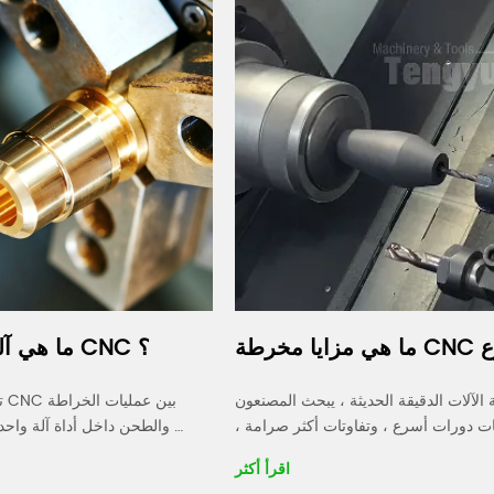
ما هي مزايا مخرطة CNC من نوع 
ما هي آلة الطحن والتحول CNC ؟
العصابة ؟
في صناعة الآلات الدقيقة الحديثة ، يبحث المصنعون 
باستمرار عن أوقات دورات أسرع ، وتفاوتات أكثر صرامة ، 
والطحن د
وتكاليف إنتاج أقل. بالنسبة للآلات ذات الأجزاء الصغيرة ذات 
الكمبيوتر. إ
اقرأ أكثر
الحجم الكبير ، فإن  عصابة نوع CNC مخرطة أصبحت 
من ميزات