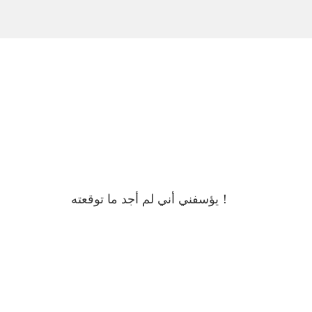
واحدة من أكثر الحلول المتاحة كفاءة. بالمقارنة...
والخيوط - والميزات غير الدورانية مثل الشقق والفتحا...
يؤسفني أني لم أجد ما توقعته！