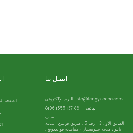
اتصل بنا
ال
البريد الإلكتروني: info@tengyuecnc.com
الصفحة الر
الهاتف: + 86 137 1555 8196
م
يضيف:
الطابق الأول 3 ، رقم 5 ، طريق فومين ، مدينة
ال
نانتو ، مدينة تشونغشان ، مقاطعة قوانغدونغ ،