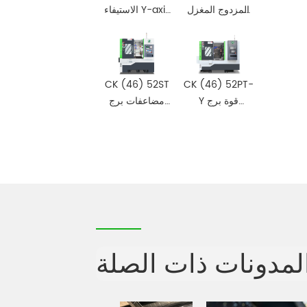
المزدوج المغزل
الاستيفاء Y-axis
عصابة نوع CNC
& Tailstock
سرير مائل
CNC صب
مخرطة
مخرطة السرير
المائل
CK (46) 52ST
CK (46) 52PT-
Y قوة برج
مضاعفات برج
Tailstock CNC
Tailstock CNC
مخرطة السرير
مخرطة سرير
المائل
مائل
لمدونات ذات الصلة